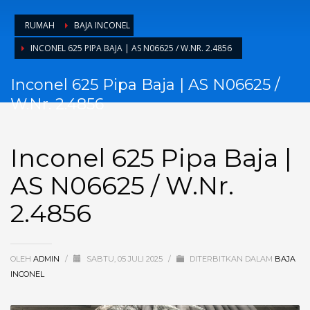
RUMAH
BAJA INCONEL
INCONEL 625 PIPA BAJA | AS N06625 / W.NR. 2.4856
Inconel 625 Pipa Baja | AS N06625 /
W.Nr. 2.4856
Inconel 625 Pipa Baja |
AS N06625 / W.Nr.
2.4856
OLEH
ADMIN
/
SABTU, 05 JULI 2025
/
DITERBITKAN DALAM
BAJA
INCONEL