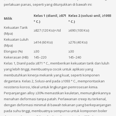
perlakuan panas, seperti yang ditunjukkan di bawah ini:
Kelas 1 (dianil, ≥871
Kelas 2 (solusi-anil, ≥1093
Milik
° C.)
° C.)
Kekuatan Tarik
≥827 (120 Ksi)</td
≥690 (100 Ksi)
(Mpa)
Kekuatan Luluh
≥414 (60 Ksi)
≥276 (40 Ksi)
(Mpa)
Elongasi (%)
≥30
≥30
Kekerasan (HB)
145–220
145–240
Kelas 1, Dianil pada ≥871 ° C., memberikan kekuatan tarik dan luluh
yang lebih tinggi, membuatnya cocok untuk aplikasi yang
membutuhkan kinerja mekanik yang kuat, seperti komponen
dirgantara. Kelas 2, Solusi-anil pada ≥1093 ° C., memprioritaskan
resistensi korosi, Ideal untuk lingkungan pemrosesan kimia.
Perpanjangan alloy ≥30% memastikan keuletan, memungkinkannya
menahan deformasi tanpa patah. Perlawanan creep itu terkenal,
dengan deformasi minimal di bawah tekanan yang berkepanjangan
pada suhu tinggi, membuatnya sempurna untuk komponen boiler