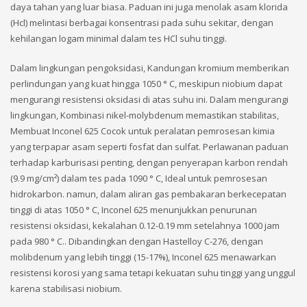
daya tahan yang luar biasa. Paduan ini juga menolak asam klorida
(Hcl) melintasi berbagai konsentrasi pada suhu sekitar, dengan
kehilangan logam minimal dalam tes HCl suhu tinggi.
Dalam lingkungan pengoksidasi, Kandungan kromium memberikan
perlindungan yang kuat hingga 1050 ° C, meskipun niobium dapat
mengurangi resistensi oksidasi di atas suhu ini. Dalam mengurangi
lingkungan, Kombinasi nikel-molybdenum memastikan stabilitas,
Membuat Inconel 625 Cocok untuk peralatan pemrosesan kimia
yang terpapar asam seperti fosfat dan sulfat. Perlawanan paduan
terhadap karburisasi penting, dengan penyerapan karbon rendah
(9.9 mg/cm²) dalam tes pada 1090 ° C, Ideal untuk pemrosesan
hidrokarbon. namun, dalam aliran gas pembakaran berkecepatan
tinggi di atas 1050 ° C, Inconel 625 menunjukkan penurunan
resistensi oksidasi, kekalahan 0.12-0.19 mm setelahnya 1000 jam
pada 980 ° C.. Dibandingkan dengan Hastelloy C-276, dengan
molibdenum yang lebih tinggi (15-17%), Inconel 625 menawarkan
resistensi korosi yang sama tetapi kekuatan suhu tinggi yang unggul
karena stabilisasi niobium.