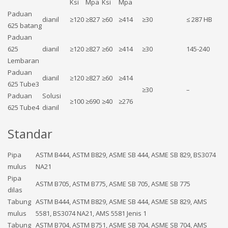
Ksi
Mpa
Ksi
Mpa
Paduan
dianil
≥120
≥827
≥60
≥414
≥30
≤ 287 HB
625 batang
Paduan
625
dianil
≥120
≥827
≥60
≥414
≥30
145-240
Lembaran
Paduan
dianil
≥120
≥827
≥60
≥414
625 Tube3
≥30
–
Paduan
Solusi
≥100
≥690
≥40
≥276
625 Tube4
dianil
Standar
Pipa
ASTM B444, ASTM B829, ASME SB 444, ASME SB 829, BS3074
mulus
NA21
Pipa
ASTM B705, ASTM B775, ASME SB 705, ASME SB 775
dilas
Tabung
ASTM B444, ASTM B829, ASME SB 444, ASME SB 829, AMS
mulus
5581, BS3074 NA21, AMS 5581 Jenis 1
Tabung
ASTM B704, ASTM B751, ASME SB 704, ASME SB 704, AMS