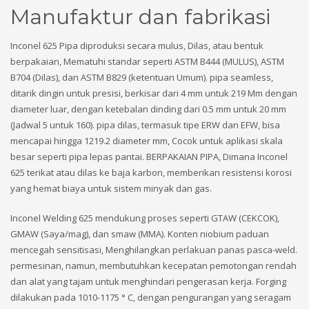
Manufaktur dan fabrikasi
Inconel 625 Pipa diproduksi secara mulus, Dilas, atau bentuk
berpakaian, Mematuhi standar seperti ASTM B444 (MULUS), ASTM
B704 (Dilas), dan ASTM B829 (ketentuan Umum). pipa seamless,
ditarik dingin untuk presisi, berkisar dari 4 mm untuk 219 Mm dengan
diameter luar, dengan ketebalan dinding dari 0.5 mm untuk 20 mm
(Jadwal 5 untuk 160). pipa dilas, termasuk tipe ERW dan EFW, bisa
mencapai hingga 1219.2 diameter mm, Cocok untuk aplikasi skala
besar seperti pipa lepas pantai. BERPAKAIAN PIPA, Dimana Inconel
625 terikat atau dilas ke baja karbon, memberikan resistensi korosi
yang hemat biaya untuk sistem minyak dan gas.
Inconel Welding 625 mendukung proses seperti GTAW (CEKCOK),
GMAW (Saya/mag), dan smaw (MMA). Konten niobium paduan
mencegah sensitisasi, Menghilangkan perlakuan panas pasca-weld.
permesinan, namun, membutuhkan kecepatan pemotongan rendah
dan alat yang tajam untuk menghindari pengerasan kerja. Forging
dilakukan pada 1010-1175 ° C, dengan pengurangan yang seragam