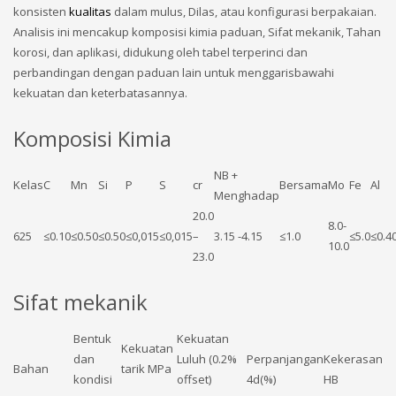
konsisten
kualitas
dalam mulus, Dilas, atau konfigurasi berpakaian.
Analisis ini mencakup komposisi kimia paduan, Sifat mekanik, Tahan
korosi, dan aplikasi, didukung oleh tabel terperinci dan
perbandingan dengan paduan lain untuk menggarisbawahi
kekuatan dan keterbatasannya.
Komposisi Kimia
NB +
Kelas
C
Mn
Si
P
S
cr
Bersama
Mo
Fe
Al
Menghadap
20.0
8.0-
625
≤0.10
≤0.50
≤0.50
≤0,015
≤0,015
–
3.15 -4.15
≤1.0
≤5.0
≤0.4
10.0
23.0
Sifat mekanik
Bentuk
Kekuatan
Kekuatan
dan
Luluh (0.2%
Perpanjangan
Kekerasan
Bahan
tarik MPa
kondisi
offset)
4d(%)
HB