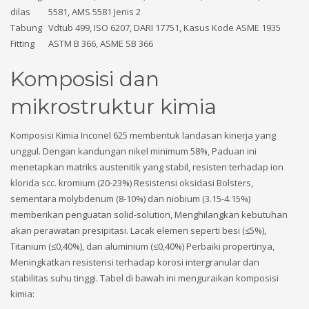
dilas
5581, AMS 5581 Jenis 2
Tabung
Vdtub 499, ISO 6207, DARI 17751, Kasus Kode ASME 1935
Fitting
ASTM B 366, ASME SB 366
Komposisi dan
mikrostruktur kimia
Komposisi Kimia Inconel 625 membentuk landasan kinerja yang
unggul. Dengan kandungan nikel minimum 58%, Paduan ini
menetapkan matriks austenitik yang stabil, resisten terhadap ion
klorida scc. kromium (20-23%) Resistensi oksidasi Bolsters,
sementara molybdenum (8-10%) dan niobium (3.15-4.15%)
memberikan penguatan solid-solution, Menghilangkan kebutuhan
akan perawatan presipitasi. Lacak elemen seperti besi (≤5%),
Titanium (≤0,40%), dan aluminium (≤0,40%) Perbaiki propertinya,
Meningkatkan resistensi terhadap korosi intergranular dan
stabilitas suhu tinggi. Tabel di bawah ini menguraikan komposisi
kimia: