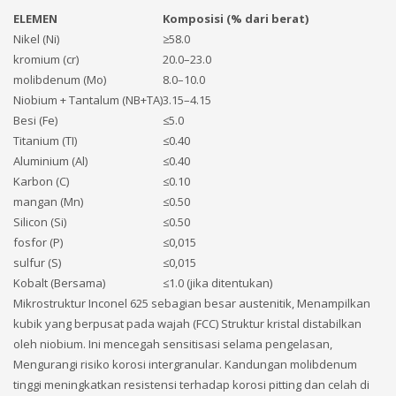
ELEMEN
Komposisi (% dari berat)
Nikel (Ni)
≥58.0
kromium (cr)
20.0–23.0
molibdenum (Mo)
8.0–10.0
Niobium + Tantalum (NB+TA)
3.15–4.15
Besi (Fe)
≤5.0
Titanium (TI)
≤0.40
Aluminium (Al)
≤0.40
Karbon (C)
≤0.10
mangan (Mn)
≤0.50
Silicon (Si)
≤0.50
fosfor (P)
≤0,015
sulfur (S)
≤0,015
Kobalt (Bersama)
≤1.0 (jika ditentukan)
Mikrostruktur Inconel 625 sebagian besar austenitik, Menampilkan
kubik yang berpusat pada wajah (FCC) Struktur kristal distabilkan
oleh niobium. Ini mencegah sensitisasi selama pengelasan,
Mengurangi risiko korosi intergranular. Kandungan molibdenum
tinggi meningkatkan resistensi terhadap korosi pitting dan celah di