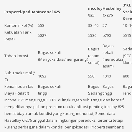
316L
incoloy
Hastelloy
Properti/paduan
Inconel 625
Stai
825
C-276
Stee
Konten nikel (%)
≥58
38–46
57
10–1
Kekuatan Tarik
≥827
≥586
≥790
≥515
(Mpa)
Bagus
Bagus
Sed
Bagus sekali
sekali
Tahan korosi
(asam
(SCC
(Mengoksidasi/mengurangi)
(mereduksi
sulfat)
klori
asam)
Suhu maksimal (°
1093
550
1040
800
C)
kemampuan las
Bagus sekali
Bagus
Bagus
Bagu
Biaya (Relatif)
tinggi
Sedang
tinggi
rend
Inconel 625 mengungguli 316L di lingkungan suhu tinggi dan korosif,
menjadikannya pilihan premium untuk aplikasi penting. incoloy 825
hemat biaya untuk kondisi yang kurang menuntut, Sementara
Hastelloy C-276 unggul dalam lingkungan pereduksi tertentu tetapi
kurang serbaguna dalam kondisi pengoksidasi. Properti seimbang