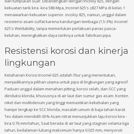
dan tumpukan suar. Dibandingkan dengan Incoloy 825, dengan
kekuatan tarik kira -kira 586 Mpa, Inconel 625's ≥827 MPa di kelas 1
menawarkan kekuatan superior. incoloy 825, namun, unggul dalam
resistensi asam sulfat karena kandungan tembaga (1.5-3%). Inconel
625's Weldability, tanpa memerlukan perlakuan panas pasca-
keluhan, meningkatkan daya tariknya untuk fabrikasi pipa.
Resistensi korosi dan kinerja
lingkungan
Ketahanan Korosi Inconel 625 adalah fitur yang menentukan,
menjadikannya pilihan utama untuk pipa di lingkungan yang agresif.
Paduan unggul dalam menahan pitting, korosi celah, dan SCC yang
diinduksi klorida, khususnya di air laut dan sumur gas asam. Konten
nikel dan molibdenum yang tinggi memastikan kekebalan yang
hampir lengkap ke SCC klorida, masalah umum di baja tahan karat.
Tes dalam mendidih 65% Asam nitrat menunjukkan laju korosi kira -
kira 0.76 mm/tahun, Saat berada di air laut yang stagnan selama tiga
tahun, kedalaman lubang maksimum hanya 0.025 mm, menyoroti