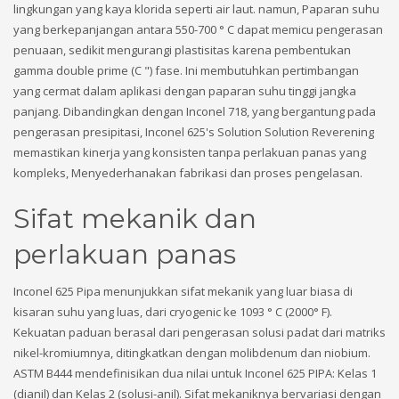
lingkungan yang kaya klorida seperti air laut. namun, Paparan suhu
yang berkepanjangan antara 550-700 ° C dapat memicu pengerasan
penuaan, sedikit mengurangi plastisitas karena pembentukan
gamma double prime (C ") fase. Ini membutuhkan pertimbangan
yang cermat dalam aplikasi dengan paparan suhu tinggi jangka
panjang. Dibandingkan dengan Inconel 718, yang bergantung pada
pengerasan presipitasi, Inconel 625's Solution Solution Reverening
memastikan kinerja yang konsisten tanpa perlakuan panas yang
kompleks, Menyederhanakan fabrikasi dan proses pengelasan.
Sifat mekanik dan
perlakuan panas
Inconel 625 Pipa menunjukkan sifat mekanik yang luar biasa di
kisaran suhu yang luas, dari cryogenic ke 1093 ° C (2000° F).
Kekuatan paduan berasal dari pengerasan solusi padat dari matriks
nikel-kromiumnya, ditingkatkan dengan molibdenum dan niobium.
ASTM B444 mendefinisikan dua nilai untuk Inconel 625 PIPA: Kelas 1
(dianil) dan Kelas 2 (solusi-anil). Sifat mekaniknya bervariasi dengan