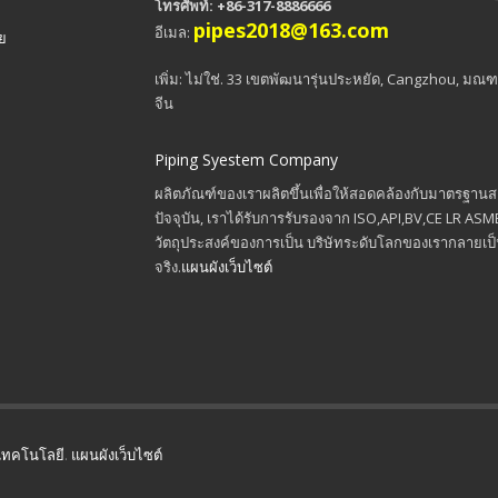
โทรศัพท์: +86-317-8886666
pipes2018@163.com
อีเมล:
าย
เพิ่ม: ไม่ใช่. 33 เขตพัฒนารุ่นประหยัด, Cangzhou, มณฑล
จีน
Piping Syestem Company
ผลิตภัณฑ์ของเราผลิตขึ้นเพื่อให้สอดคล้องกับมาตรฐานส
ปัจจุบัน, เราได้รับการรับรองจาก ISO,API,BV,CE LR ASM
วัตถุประสงค์ของการเป็น บริษัทระดับโลกของเรากลายเป
จริง.
แผนผังเว็บไซต์
เทคโนโลยี
.
แผนผังเว็บไซต์