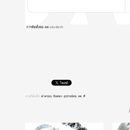
การติดตั้งท่อ
-
ลด
และหมวก
ภายใต้แท็ก:
ฝาครอบ
,
ข้อศอก
,
อุปกรณ์ท่อ
,
ลด
,
ที