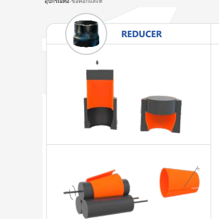
อุปกรณ์ท่อ
-ข้อศอกและที