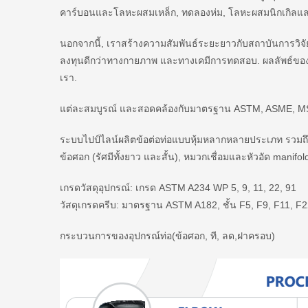
คาร์บอนและโลหะผสมเหล็ก, ทดลองห่ม, โลหะผสมนิกเกิลและ in
นอกจากนี้, เราสร้างความสัมพันธ์ระยะยาวกับสถาบันการวิจ
ลงทุนดีกว่าทางกายภาพ และทางเคมีการทดสอบ. ผลลัพธ์ของวิ
เรา.
แต่ละสมบูรณ์ และสอดคล้องกับมาตรฐาน ASTM, ASME, MSS 
ระบบไปป์ไลน์ผลิตข้อต่อท่อแบบหุ้มหลากหลายประเภท รวมถึง
ข้อศอก (รัศมีทั้งยาว และสั้น), หมวกเชื่อมและหัวอัด man
เกรดวัสดุอุปกรณ์: เกรด ASTM A234 WP 5, 9, 11, 22, 91
วัสดุเกรดครีบ: มาตรฐาน ASTM A182, ชั้น F5, F9, F11, F
กระบวนการของอุปกรณ์ท่อ(ข้อศอก, ที, ลด,ฝาครอบ)