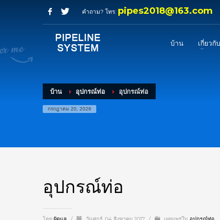
pipes2018@163.com
คำถาม? โทร:
บ้าน
เกี่ยวกั
บ้าน
อุปกรณ์ท่อ
อุปกรณ์ท่อ
กรกฎาคม 20, 2026
อุปกรณ์ท่อ
โดย
ผู้ดูแล
/
วันศุกร์, 04 สิงหาคม 2017
/
เผยแพร่ใน
อุปกรณ์ท่อ