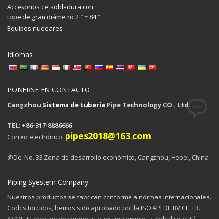
Accesorios de soldadura con
tope de gran diámetro 2 ″ ~ 84 ″
Equipos nucleares
Idiomas
PONERSE EN CONTACTO
Cangzhou
Sistema de tubería
Pipe Technology CO., Ltd.
TEL: +86-317-8886666
pipes2018@163.com
Correo electrónico:
@De: No. 33 Zona de desarrollo económico, Cangzhou, Hebei, China
Piping Syestem Company
Nuestros productos se fabrican conforme a normas internacionales.
Codos torcidos, hemos sido aprobado por la ISO,API DE,BV,CE. LR.
ASME. El objetivo de convertirse en una empresa global se está