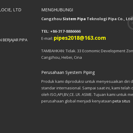
OCIE, LTD
MENGHUBUNGI
Cangzhou
Sistem Pipa
Teknologi Pipa Co., Ltd
TEL: +86-317-8886666
pipes2018@163.com
E-mail:
 BERJAJAR PIPA
TAMBAHKAN: Tidak. 33 Ecomomic Development Zon
Cangzhou, Hebei, Cina
Perusahaan Syestem Piping
Produk kami diproduksi untuk menyesuaikan diri 
standar internasional. Sampai saat ini, kami telah d
oleh ISO,API,BV,CE. LR. ASME. Tujuan kami untuk m
perusahaan global menjadi kenyataan.
peta situs