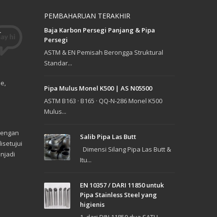
PEMBAHARUAN TERAKHIR
Baja Karbon Persegi Panjang & Pipa
.
Persegi
ASTM & EN Pemisah Berongga Struktural
Standar...
e,
Pipa Mulus Monel K500 | AS N05500
ASTM B163 · B165 · QQ-N-286 Monel K500
Mulus...
dengan
Salib Pipa Las Butt
isetujui
Dimensi Silang Pipa Las Butt &
enjadi
Itu...
EN 10357 / DARI 11850 untuk
Pipa Stainless Steel yang
higienis