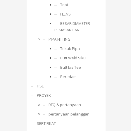
Topi
FLENS
BESAR DIAMETER
PEMASANGAN
PIPA FITTING
Tekuk Pipa
Butt Weld Siku
Butt las Tee
Peredam
HSE
PROYEK
RFQ & pertanyaan
pertanyaan pelanggan
SERTIFIKAT