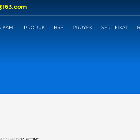
@163.com
 KAMI
PRODUK
HSE
PROYEK
SERTIFIKAT
B
AN DALAM
PIPA FITTING