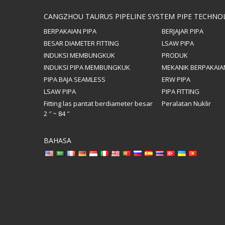
CANGZHOU TAURUS PIPELINE SYSTEM PIPE TECHNOL
BERPAKAIAN PIPA
BERJAJAR PIPA
BESAR DIAMETER FITTING
LSAW PIPA
INDUKSI MEMBUNGKUK
PRODUK
INDUKSI PIPA MEMBUNGKUK
MEKANIK BERPAKAIAN
PIPA BAJA SEAMLESS
ERW PIPA
LSAW PIPA
PIPA FITTING
Fitting las pantat berdiameter besar
Peralatan Nuklir
2 ″ ~ 84 ″
BAHASA