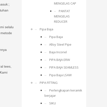
MENGELAS CAP
asuk:;
utuhan
PANTAT
MENGELAS
REDUCER
mi selalu
Pipa Baja
i metode
Pipa Baja
Alloy Steel Pipe
innya
Baja Inconel
PIPA BAJA ERW
al tees,
PIPA BAJA SEAMLESS
 Kami
Pipa Baja LSAW
PIPA FITTING
Perlengkapan keramik
berjajar
SIKU