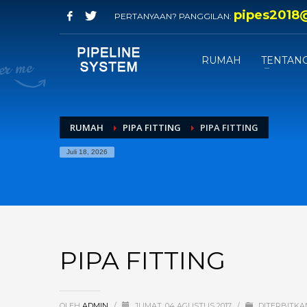
pipes2018
PERTANYAAN? PANGGILAN:
RUMAH
TENTANG
RUMAH
PIPA FITTING
PIPA FITTING
Juli 18, 2026
PIPA FITTING
OLEH
ADMIN
/
JUMAT, 04 AGUSTUS 2017
/
DITERBITK