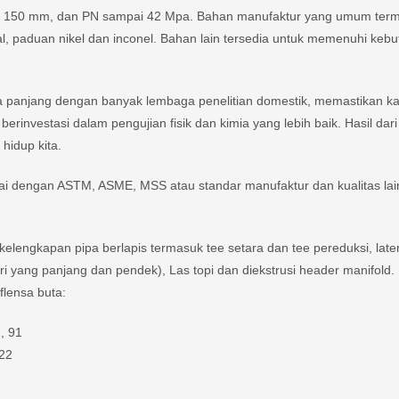
150 mm, dan PN sampai 42 Mpa. Bahan manufaktur yang umum term
l, paduan nikel dan inconel. Bahan lain tersedia untuk memenuhi keb
a panjang dengan banyak lembaga penelitian domestik, memastikan ka
investasi dalam pengujian fisik dan kimia yang lebih baik. Hasil dar
 hidup kita.
i dengan ASTM, ASME, MSS atau standar manufaktur dan kualitas la
lengkapan pipa berlapis termasuk tee setara dan tee pereduksi, later
jari yang panjang dan pendek), Las topi dan diekstrusi header manifold.
lensa buta:
, 91
F22