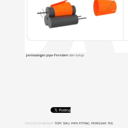
pemasangan pipa
-
Peredam
dan tutup
TAGGED DI BAWAH:
TOPI
,
SIKU
,
PIPA FITTING
,
PEREDAM
,
TEE