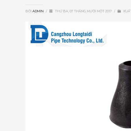
BỞI
ADMIN
/
THỨ BA, 07 THÁNG MƯỜI MỘT 2017
/
XUẤ