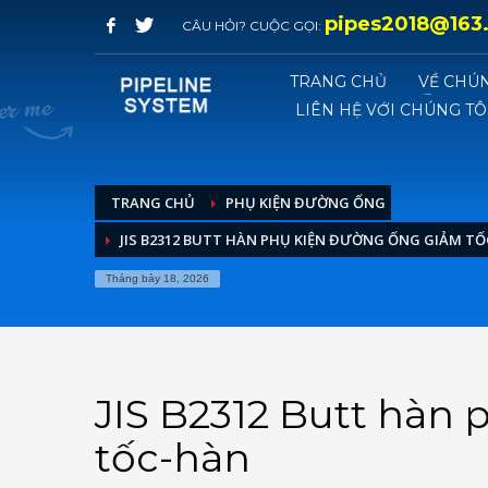
pipes2018@163
CÂU HỎI? CUỘC GỌI:
TRANG CHỦ
VỀ CHÚN
LIÊN HỆ VỚI CHÚNG TÔ
TRANG CHỦ
PHỤ KIỆN ĐƯỜNG ỐNG
JIS B2312 BUTT HÀN PHỤ KIỆN ĐƯỜNG ỐNG GIẢM T
Tháng bảy 18, 2026
JIS B2312 Butt hàn
tốc-hàn