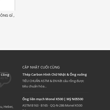
ÔNG GỈ ,
CẬP NHẬT CUỐI CÙNG
Thép Carbon Hình Chữ Nhật & Ống vuông
 Công
TIÊU CHUẨN ASTM & EN Kết cấu rỗng được
tiêu chuẩn hóa...
Ống liền mạch Monel K500 | Mỹ N05500
ASTM B163 · B165 · QQ-N-286 Monel K500
u, Hebei,