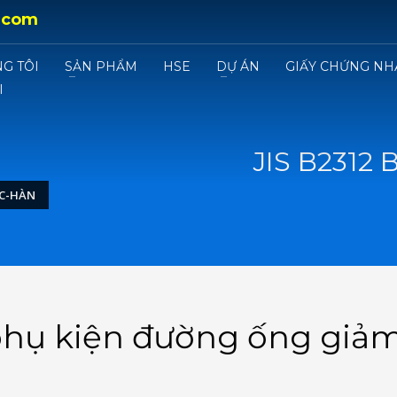
.com
G TÔI
SẢN PHẨM
HSE
DỰ ÁN
GIẤY CHỨNG NH
I
JIS B2312 
ỐC-HÀN
 phụ kiện đường ống giả