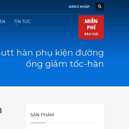
ĐĂNG NHẬP
MIỄN
ẬN
TIN TỨC
PHÍ
BÁO GIÁ
Butt hàn phụ kiện đường
ống giảm tốc-hàn
m
SẢN PHẨM