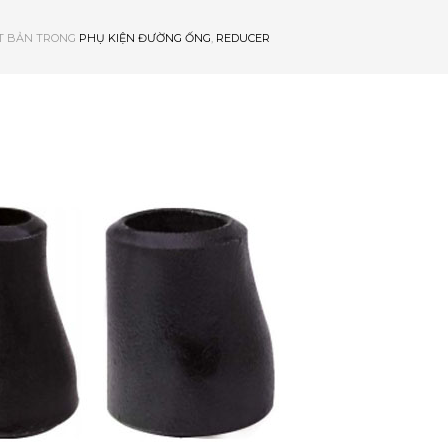
T BẢN TRONG
PHỤ KIỆN ĐƯỜNG ỐNG
,
REDUCER