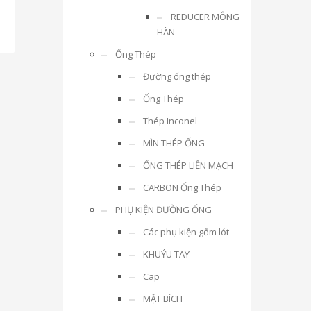
REDUCER MÔNG
HÀN
Ống Thép
Đường ống thép
Ống Thép
Thép Inconel
MÌN THÉP ỐNG
ỐNG THÉP LIỀN MẠCH
CARBON Ống Thép
PHỤ KIỆN ĐƯỜNG ỐNG
Các phụ kiện gốm lót
KHUỶU TAY
Cap
MẶT BÍCH