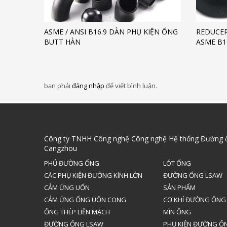
ASME / ANSI B16.9 DÀN PHỤ KIỆN ỐNG
REDUCER
BUTT HÀN
ASME B1
bạn phải
đăng nhập
để viết bình luận.
Công ty TNHH Công nghệ Công nghệ Hệ thống Đường 
Cangzhou
PHỦ ĐƯỜNG ỐNG
LÓT ỐNG
CÁC PHỤ KIỆN ĐƯỜNG KÍNH LỚN
ĐƯỜNG ỐNG LSAW
CẢM ỨNG UỐN
SẢN PHẨM
CẢM ỨNG ỐNG UỐN CONG
CƠ KHÍ ĐƯỜNG ỐNG
ỐNG THÉP LIỀN MẠCH
MÌN ỐNG
ĐƯỜNG ỐNG LSAW
PHỤ KIỆN ĐƯỜNG Ố