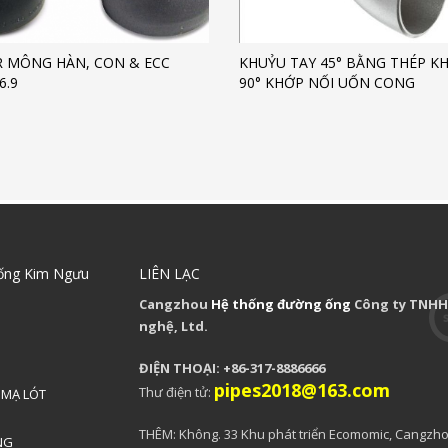
 MÔNG HÀN, CON & ECC
KHUỶU TAY 45° BẰNG THÉP KH
6.9
90° KHỚP NỐI UỐN CONG
ống Kim Ngưu
LIÊN LẠC
Cangzhou
Hệ thống đường ống
Công ty TNHH
nghệ, Ltd.
ĐIỆN THOẠI: +86-317-8886666
pipes2018@163.com
Thư điện tử:
 MẠ LÓT
THÊM: Không. 33 Khu phát triển Ecomomic, Cangzho
NG