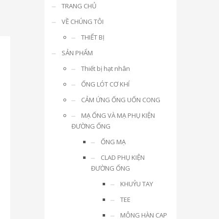
TRANG CHỦ
VỀ CHÚNG TÔI
THIẾT BỊ
SẢN PHẨM
Thiết bị hạt nhân
ỐNG LÓT CƠ KHÍ
CẢM ỨNG ỐNG UỐN CONG
MẠ ỐNG VÀ MẠ PHỤ KIỆN
ĐƯỜNG ỐNG
ỐNG MẠ
CLAD PHỤ KIỆN
ĐƯỜNG ỐNG
KHUỶU TAY
TEE
MÔNG HÀN CAP