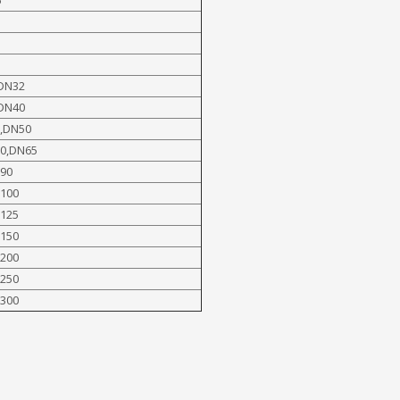
5
DN32
DN40
,DN50
0,DN65
90
100
125
150
200
250
300