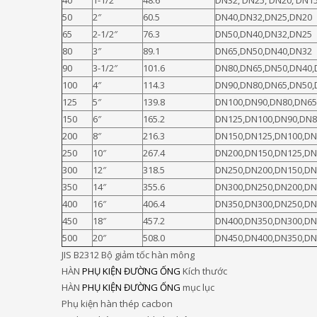
40
1-1/2″
48.6
DN32, DN25, DN20, DN1
50
2″
60.5
DN40,DN32,DN25,DN20
65
2-1/2″
76.3
DN50,DN40,DN32,DN25
80
3″
89.1
DN65,DN50,DN40,DN32
90
3-1/2″
101.6
DN80,DN65,DN50,DN40,
100
4″
114.3
DN90,DN80,DN65,DN50,
125
5″
139.8
DN100,DN90,DN80,DN65
150
6″
165.2
DN125,DN100,DN90,DN8
200
8″
216.3
DN150,DN125,DN100,DN
250
10″
267.4
DN200,DN150,DN125,DN
300
12″
318.5
DN250,DN200,DN150,DN
350
14″
355.6
DN300,DN250,DN200,DN
400
16″
406.4
DN350,DN300,DN250,DN
450
18″
457.2
DN400,DN350,DN300,DN
500
20″
508.0
DN450,DN400,DN350,DN
JIS B2312 Bộ giảm tốc hàn mông
HÀN
PHỤ KIỆN ĐƯỜNG ỐNG
Kích thước
HÀN
PHỤ KIỆN ĐƯỜNG ỐNG
mục lục
Phụ kiện hàn thép cacbon