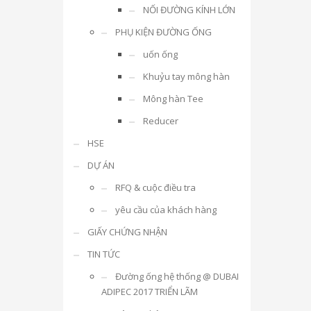
NỐI ĐƯỜNG KÍNH LỚN
PHỤ KIỆN ĐƯỜNG ỐNG
uốn ống
Khuỷu tay mông hàn
Mông hàn Tee
Reducer
HSE
DỰ ÁN
RFQ & cuộc điều tra
yêu cầu của khách hàng
GIẤY CHỨNG NHẬN
TIN TỨC
Đường ống hệ thống @ DUBAI
ADIPEC 2017 TRIỂN LÃM