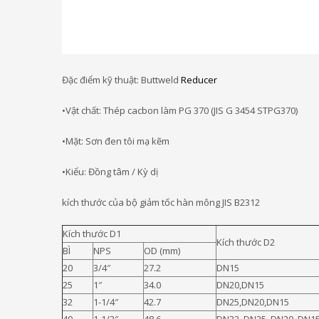
Đặc điểm kỹ thuật: Buttweld
Reducer
•Vật chất: Thép cacbon làm PG 370 (JIS G 3454 STPG370)
•Mặt: Sơn đen tôi mạ kẽm
•Kiểu: Đồng tâm / Kỳ dị
kích thước của bộ giảm tốc hàn mông JIS B2312
Kích thước D1
Kích thước D2
BÌ
NPS
OD (mm)
20
3/4″
27.2
DN15
25
1″
34.0
DN20,DN15
32
1-1/4″
42.7
DN25,DN20,DN15