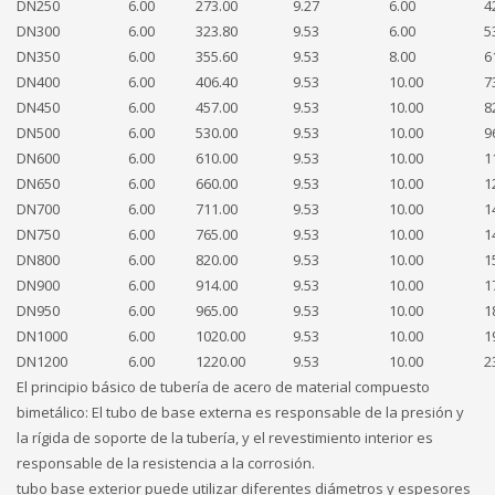
DN250
6.00
273.00
9.27
6.00
4
DN300
6.00
323.80
9.53
6.00
5
DN350
6.00
355.60
9.53
8.00
6
DN400
6.00
406.40
9.53
10.00
7
DN450
6.00
457.00
9.53
10.00
8
DN500
6.00
530.00
9.53
10.00
9
DN600
6.00
610.00
9.53
10.00
1
DN650
6.00
660.00
9.53
10.00
1
DN700
6.00
711.00
9.53
10.00
1
DN750
6.00
765.00
9.53
10.00
1
DN800
6.00
820.00
9.53
10.00
1
DN900
6.00
914.00
9.53
10.00
1
DN950
6.00
965.00
9.53
10.00
1
DN1000
6.00
1020.00
9.53
10.00
1
DN1200
6.00
1220.00
9.53
10.00
2
El principio básico de tubería de acero de material compuesto
bimetálico: El tubo de base externa es responsable de la presión y
la rígida de soporte de la tubería, y el revestimiento interior es
responsable de la resistencia a la corrosión.
tubo base exterior puede utilizar diferentes diámetros y espesores