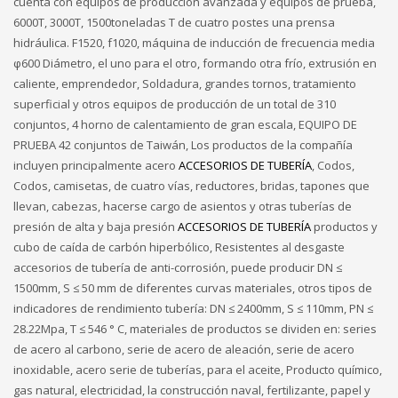
cuenta con equipos de producción avanzada y equipos de prueba,
6000T, 3000T, 1500toneladas T de cuatro postes una prensa
hidráulica. F1520, f1020, máquina de inducción de frecuencia media
φ600 Diámetro, el uno para el otro, formando otra frío, extrusión en
caliente, emprendedor, Soldadura, grandes tornos, tratamiento
superficial y otros equipos de producción de un total de 310
conjuntos, 4 horno de calentamiento de gran escala, EQUIPO DE
PRUEBA 42 conjuntos de Taiwán, Los productos de la compañía
incluyen principalmente acero
ACCESORIOS DE TUBERÍA
, Codos,
Codos, camisetas, de cuatro vías, reductores, bridas, tapones que
llevan, cabezas, hacerse cargo de asientos y otras tuberías de
presión de alta y baja presión
ACCESORIOS DE TUBERÍA
productos y
cubo de caída de carbón hiperbólico, Resistentes al desgaste
accesorios de tubería de anti-corrosión, puede producir DN ≤
1500mm, S ≤ 50 mm de diferentes curvas materiales, otros tipos de
indicadores de rendimiento tubería: DN ≤ 2400mm, S ≤ 110mm, PN ≤
28.22Mpa, T ≤ 546 ° C, materiales de productos se dividen en: series
de acero al carbono, serie de acero de aleación, serie de acero
inoxidable, acero serie de tuberías, para el aceite, Producto químico,
gas natural, electricidad, la construcción naval, fertilizante, papel y