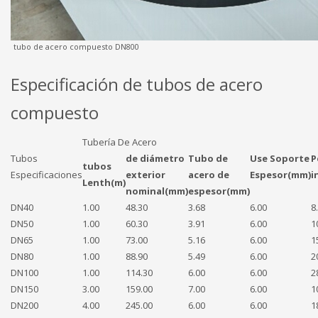
tubo de acero compuesto DN800
Especificación de tubos de acero
compuesto
Tubería De Acero
Tubos
de diámetro
Tubo de
Use Soporte
P
tubos
Especificaciones
exterior
acero de
Espesor(mm)
i
Lenth(m)
nominal(mm)
espesor(mm)
DN40
1.00
48.30
3.68
6.00
8
DN50
1.00
60.30
3.91
6.00
1
DN65
1.00
73.00
5.16
6.00
1
DN80
1.00
88.90
5.49
6.00
2
DN100
1.00
114.30
6.00
6.00
2
DN150
3.00
159.00
7.00
6.00
1
DN200
4.00
245.00
6.00
6.00
1