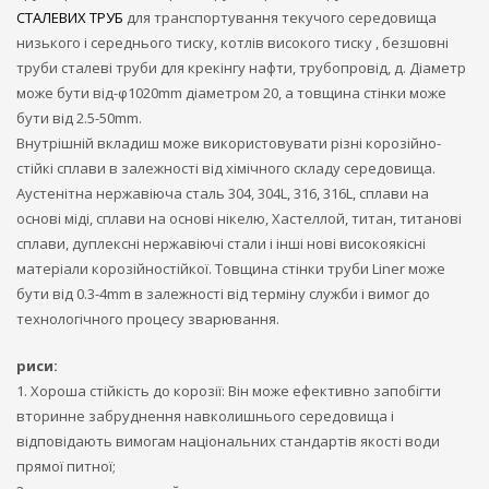
СТАЛЕВИХ ТРУБ
для транспортування текучого середовища
низького і середнього тиску, котлів високого тиску , безшовні
труби сталеві труби для крекінгу нафти, трубопровід, д. Діаметр
може бути від-φ1020mm діаметром 20, а товщина стінки може
бути від 2.5-50mm.
Внутрішній вкладиш може використовувати різні корозійно-
стійкі сплави в залежності від хімічного складу середовища.
Аустенітна нержавіюча сталь 304, 304L, 316, 316L, сплави на
основі міді, сплави на основі нікелю, Хастеллой, титан, титанові
сплави, дуплексні нержавіючі стали і інші нові високоякісні
матеріали корозійностійкої. Товщина стінки труби Liner може
бути від 0.3-4mm в залежності від терміну служби і вимог до
технологічного процесу зварювання.
риси:
1. Хороша стійкість до корозії: Він може ефективно запобігти
вторинне забруднення навколишнього середовища і
відповідають вимогам національних стандартів якості води
прямої питної;