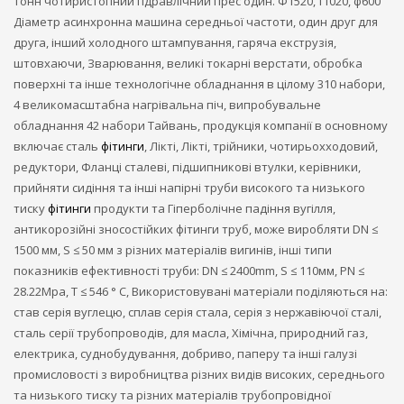
тонн чотиристопний гідравлічний прес один. Φ1520, f1020, φ600
Діаметр асинхронна машина середньої частоти, один друг для
друга, інший холодного штампування, гаряча екструзія,
штовхаючи, Зварювання, великі токарні верстати, обробка
поверхні та інше технологічне обладнання в цілому 310 набори,
4 великомасштабна нагрівальна піч, випробувальне
обладнання 42 набори Тайвань, продукція компанії в основному
включає сталь
фітинги
, Лікті, Лікті, трійники, чотирьохходовий,
редуктори, Фланці сталеві, підшипникові втулки, керівники,
прийняти сидіння та інші напірні труби високого та низького
тиску
фітинги
продукти та Гіперболічне падіння вугілля,
антикорозійні зносостійких фітинги труб, може виробляти DN ≤
1500 мм, S ≤ 50 мм з різних матеріалів вигинів, інші типи
показників ефективності труби: DN ≤ 2400mm, S ≤ 110мм, PN ≤
28.22Mpa, T ≤ 546 ° C, Використовувані матеріали поділяються на:
став серія вуглецю, сплав серія стала, серія з нержавіючої сталі,
сталь серії трубопроводів, для масла, Хімічна, природний газ,
електрика, суднобудування, добриво, паперу та інші галузі
промисловості з виробництва різних видів високих, середнього
та низького тиску та різних матеріалів трубопровідної