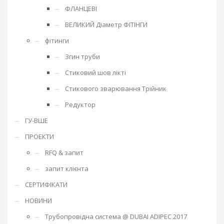
ФЛАНЦЕВІ
ВЕЛИКИЙ Діаметр ФІТІНГИ
фітинги
Згин труби
Стиковий шов лікті
Стикового зварювання Трійник
Редуктор
ГУ-ВШЕ
ПРОЕКТИ
RFQ & запит
запит клієнта
СЕРТИФІКАТИ
НОВИНИ
Трубопровідна система @ DUBAI ADIPEC 2017