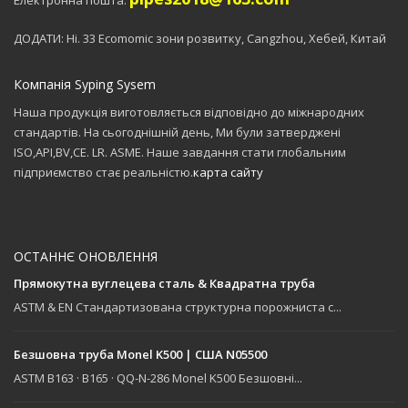
ДОДАТИ: Ні. 33 Ecomomic зони розвитку, Cangzhou, Хебей, Китай
Компанія Syping Sysem
Наша продукція виготовляється відповідно до міжнародних
стандартів. На сьогоднішній день, Ми були затверджені
ISO,API,BV,CE. LR. ASME. Наше завдання стати глобальним
підприємство стає реальністю.
карта сайту
ОСТАННЄ ОНОВЛЕННЯ
Прямокутна вуглецева сталь & Квадратна труба
ASTM & EN Стандартизована структурна порожниста с...
Безшовна труба Monel K500 | США N05500
ASTM B163 · B165 · QQ-N-286 Monel K500 Безшовні...