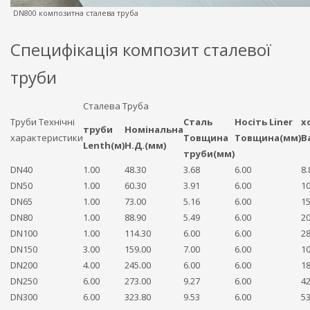
DN800 композитна сталева труба
Специфікація композит сталевої
труби
Сталева Труба
Труби Технічні
Сталь
Носіть Liner
х
труби
Номінальна
характеристики
Товщина
Товщина(мм)
В
Lenth(м)
Н.Д.(мм)
труби(мм)
DN40
1.00
48.30
3.68
6.00
8.
DN50
1.00
60.30
3.91
6.00
10
DN65
1.00
73.00
5.16
6.00
15
DN80
1.00
88.90
5.49
6.00
20
DN100
1.00
114.30
6.00
6.00
28
DN150
3.00
159.00
7.00
6.00
10
DN200
4.00
245.00
6.00
6.00
18
DN250
6.00
273.00
9.27
6.00
42
DN300
6.00
323.80
9.53
6.00
53