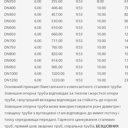
DN350
6.00
355.60
9.53
8.00
61
DN400
6.00
406.40
9.53
10.00
73
DN450
6.00
457.00
9.53
10.00
82
DN500
6.00
530.00
9.53
10.00
96
DN600
6.00
610.00
9.53
10.00
11
DN650
6.00
660.00
9.53
10.00
12
DN700
6.00
711.00
9.53
10.00
14
DN750
6.00
765.00
9.53
10.00
14
DN800
6.00
820.00
9.53
10.00
15
DN900
6.00
914.00
9.53
10.00
17
DN950
6.00
965.00
9.53
10.00
18
DN1000
6.00
1020.00
9.53
10.00
19
DN1200
6.00
1220.00
9.53
10.00
23
Основний принцип біметалічного композитного сталевої труби:
Зовнішня опорна труба відповідає за тиском і жорсткої опори
труби, і внутрішній вкладиш відповідає за стійкість до корозії.
Зовнішня опорна труба може використовувати різні діаметри і
товщину труби з вуглецевої сталі відповідно до вимог потоку і
тиску середовища передачі. Гарячого цинкування сталевих
труб, прямий шов зварних труб, спіральна труба,
БЕЗШОВНИХ