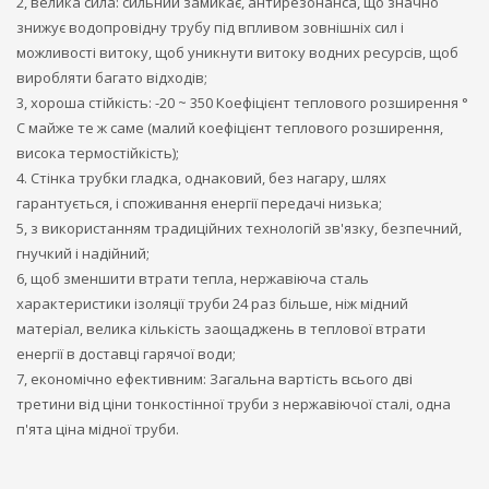
2, велика сила: сильний замикає, антирезонанса, що значно
знижує водопровідну трубу під впливом зовнішніх сил і
можливості витоку, щоб уникнути витоку водних ресурсів, щоб
виробляти багато відходів;
3, хороша стійкість: -20 ~ 350 Коефіцієнт теплового розширення °
С майже те ж саме (малий коефіцієнт теплового розширення,
висока термостійкість);
4. Стінка трубки гладка, однаковий, без нагару, шлях
гарантується, і споживання енергії передачі низька;
5, з використанням традиційних технологій зв'язку, безпечний,
гнучкий і надійний;
6, щоб зменшити втрати тепла, нержавіюча сталь
характеристики ізоляції труби 24 раз більше, ніж мідний
матеріал, велика кількість заощаджень в теплової втрати
енергії в доставці гарячої води;
7, економічно ефективним: Загальна вартість всього дві
третини від ціни тонкостінної труби з нержавіючої сталі, одна
п'ята ціна мідної труби.