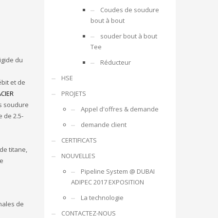
Coudes de soudure
bout à bout
souder bout à bout
Tee
igide du
Réducteur
HSE
bit et de
ACIER
PROJETS
ns soudure
Appel d'offres & demande
 de 2.5-
demande client
CERTIFICATS
de titane,
NOUVELLES
de
Pipeline System @ DUBAI
ADIPEC 2017 EXPOSITION
La technologie
nales de
CONTACTEZ-NOUS