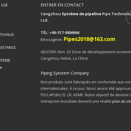
 Ltd
ENTRER EN CONTACT
Cangzhou
Système de pipeline
Pipe Technolog
Ltd.
TÉL: +86-317-8886666
 TUYAUX
Pipes2018@163.com
Messagerie:
SISTANCE
AJOUTER: Non. 33 Zone de développement ecomom
Cangzhou, Hebei, La Chine
TERIE
re
Piping Syestem Company
Nos produits sont fabriqués en conformité aux n
internationales. À ce jour, Nous avons été approu
l’ISO,API,BV,CE. LR. ASME. Notre objectif de devenir
entreprise mondiale devient une réalité.
plan du si