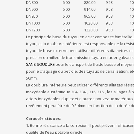
DN800
6.00
820.00
9.53
10
DN900
6.00
914.00
9.53
10
DN950
6.00
965.00
9.53
10
DN1000
6.00
1020.00
9.53
10
DN1200
6.00
1220.00
9.53
10
Le principe de base du tuyau en acier composite bimétalliqu
tuyau, et la doublure intérieure est responsable de la résis
tuyau de base externe peut utiliser différents diamètres e
pression du milieu de transmission. tuyau en acier galvani
SANS SOUDURE
pour le transport de fluide basse et moyen
pour le craquage du pétrole, des tuyaux de canalisation, et
50mm.
La doublure intérieure peut utiliser différents alliages rési
inoxydable austénitique 304, 304L, 316, 316L, les alliages à b
aciers inoxydables duplex et d'autres nouveaux matériaux d'
revêtement peut être de 0.3-4mm en fonction de la durée d
Caractéristiques:
1. Bonne résistance à la corrosion: Il peut prévenir effic
qualité de l'eau potable directe;