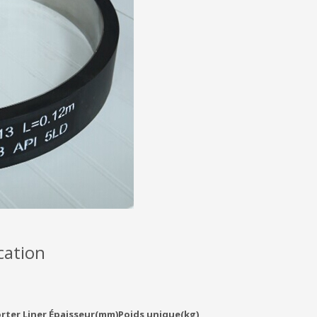
cation
rter Liner Épaisseur(mm)
Poids unique(kg)