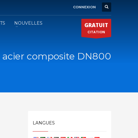
CONNEXION
ATS
NOUVELLES
GRATUIT
CITATION
 acier composite DN800
LANGUES