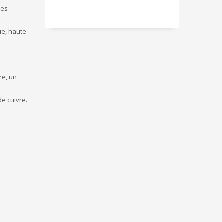
ces
que, haute
re, un
de cuivre.