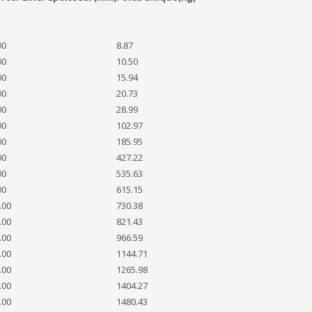
00
8.87
00
10.50
00
15.94
00
20.73
00
28.99
00
102.97
00
185.95
00
427.22
00
535.63
00
615.15
.00
730.38
.00
821.43
.00
966.59
.00
1144.71
.00
1265.98
.00
1404.27
.00
1480.43