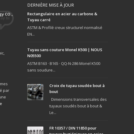
DERNIÈRE MISE À JOUR
Rectangulaire en acier au carbone &
y CO.,
Tuyau carré
ASTM & Profilé creux structurel normalisé
EN...
Tuyau sans couture Monel K500 | NOUS
ic,
N05500
ASTM B163 · B165 · QQ-N-286 Monel K500
sans soudure...
ormes
Croix de tuyau soudée bout à
vé par
bout
 une
Dimensions transversales des
te
tuyaux soudés bout à bout &
Le...
FR 10357 / DIN 11850 pour