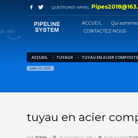
Pipes2018@163
QUESTIONS? APPEL:
ACCUEIL
Qui sommes
CONTACTEZ-NOUS
ACCUEIL
TUYAUX
TUYAU EN ACIER COMPOSITE
juillet 15, 2026
tuyau en acier com
PAR
ADMIN
/
JEUDI, 03 PEUT 2018
/
PUBLIÉ DANS
TUY