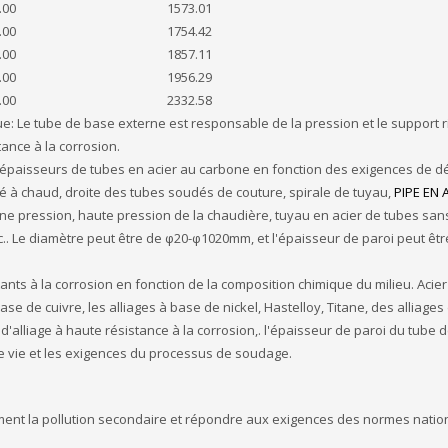
.00
1573.01
.00
1754.42
.00
1857.11
.00
1956.29
.00
2332.58
e: Le tube de base externe est responsable de la pression et le support r
tance à la corrosion.
t épaisseurs de tubes en acier au carbone en fonction des exigences de dé
sé à chaud, droite des tubes soudés de couture, spirale de tuyau,
PIPE EN 
ne pression, haute pression de la chaudière, tuyau en acier de tubes sa
c.. Le diamètre peut être de φ20-φ1020mm, et l'épaisseur de paroi peut être
stants à la corrosion en fonction de la composition chimique du milieu. Acier
ase de cuivre, les alliages à base de nickel, Hastelloy, Titane, des alliages 
alliage à haute résistance à la corrosion,. l'épaisseur de paroi du tube 
e vie et les exigences du processus de soudage.
acement la pollution secondaire et répondre aux exigences des normes natio