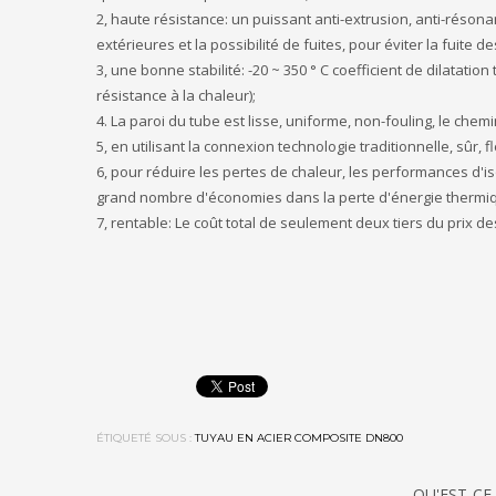
2, haute résistance: un puissant anti-extrusion, anti-réson
extérieures et la possibilité de fuites, pour éviter la fui
3, une bonne stabilité: -20 ~ 350 ° C coefficient de dilatati
résistance à la chaleur);
4. La paroi du tube est lisse, uniforme, non-fouling, le chem
5, en utilisant la connexion technologie traditionnelle, sûr, fl
6, pour réduire les pertes de chaleur, les performances d'is
grand nombre d'économies dans la perte d'énergie thermiqu
7, rentable: Le coût total de seulement deux tiers du prix d
ÉTIQUETÉ SOUS :
TUYAU EN ACIER COMPOSITE DN800
QU'EST-CE