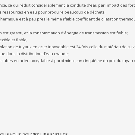
ance, ce qui réduit considérablement la conduite d'eau par l'impact des for
te des ressources en eau pour produire beaucoup de déchets;
on thermique est à peu près le même (faible coefficient de dilatation thermi
in est garanti, et la consommation d'énergie de transmission est faible;
exible et fiable;
olation de tuyaux en acier inoxydable est 24 fois celle du matériau de cuiv
e dans la distribution d'eau chaude;
es tubes en acier inoxydable à paroi mince, un cinquième du prix du tuyau 
 QUE VOUS POUVEZ LIRE ENSUITE