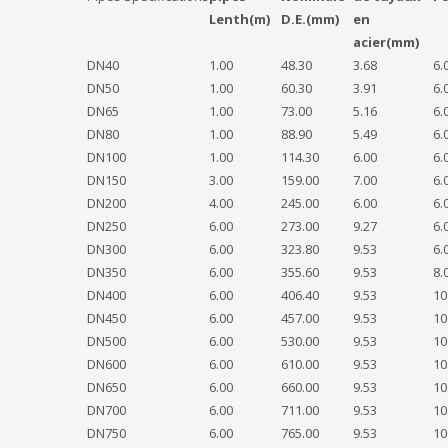
Lenth(m)
D.E.(mm)
en
acier(mm)
DN40
1.00
48.30
3.68
6.
DN50
1.00
60.30
3.91
6.
DN65
1.00
73.00
5.16
6.
DN80
1.00
88.90
5.49
6.
DN100
1.00
114.30
6.00
6.
DN150
3.00
159.00
7.00
6.
DN200
4.00
245.00
6.00
6.
DN250
6.00
273.00
9.27
6.
DN300
6.00
323.80
9.53
6.
DN350
6.00
355.60
9.53
8.
DN400
6.00
406.40
9.53
10
DN450
6.00
457.00
9.53
10
DN500
6.00
530.00
9.53
10
DN600
6.00
610.00
9.53
10
DN650
6.00
660.00
9.53
10
DN700
6.00
711.00
9.53
10
DN750
6.00
765.00
9.53
10