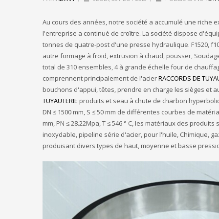
Au cours des années, notre société a accumulé une riche ex
l'entreprise a continué de croître. La société dispose d'é
tonnes de quatre-post d'une presse hydraulique. F1520, f1
autre formage à froid, extrusion à chaud, pousser, Soudage
total de 310 ensembles, 4 à grande échelle four de chauffag
comprennent principalement de l'acier
RACCORDS DE TUYA
bouchons d'appui, têtes, prendre en charge les sièges et 
TUYAUTERIE
produits et seau à chute de charbon hyperboliqu
DN ≤ 1500 mm, S ≤ 50 mm de différentes courbes de matéria
mm, PN ≤ 28.22Mpa, T ≤ 546 ° C, les matériaux des produits so
inoxydable, pipeline série d'acier, pour l'huile, Chimique, gaz
produisant divers types de haut, moyenne et basse pression