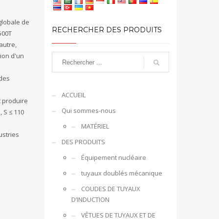
globale de
RECHERCHER DES PRODUITS
500T
autre,
ion d'un
 des
ACCUEIL
t produire
Qui sommes-nous
 S ≤ 110
MATÉRIEL
ustries
DES PRODUITS
Équipement nucléaire
tuyaux doublés mécanique
COUDES DE TUYAUX
D’INDUCTION
VÊTUES DE TUYAUX ET DE