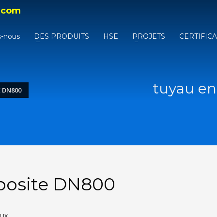
.com
-nous
DES PRODUITS
HSE
PROJETS
CERTIFIC
tuyau en
 DN800
posite DN800
AUX