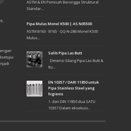
ASTM & EN Pemisah Berongga Struktural
Standar...
e,
Pipa Mulus Monel K500 | AS N05500
ASTM B163 · B165 · QQ-N-286 Monel K500
Mulus...
dengan
Salib Pipa Las Butt
isetujui
Dimensi Silang Pipa Las Butt &
enjadi
Itu...
EN 10357 / DARI 11850 untuk
Pipa Stainless Steel yang
higienis
1. dari DIN 11850 dua SATU
10357 Dalam eksekusi...