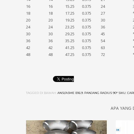
16
16
15.25
0.375
24
18
18
17.25
0.375
27
20
20
19.25
0.375
30
24
24
23.25
0.375
36
30
30
29.25
0.375
45
36
36
35.25
0.375
54
42
42
41.25
0.375
63
48
48
47.25
0.375
72
TAGGED DI BAWAH:
ANSI/ASME B16.9. PANJANG RADIUS 90° SIKU
,
CAR
APA YANG 