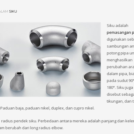
DALAM
SIKU
Siku adalah
pemasangan p
digunakan seba
sambungan an
potong pipa u
menghasilkan
perubahan ara
dalam pipa, b
pada sudut 90°
180°. Siku juga
disebut sebag
tikungan, dan 
 Paduan baja, paduan nikel, duplex, dan cupro nikel.
 atau radius pendek siku. Perbedaan antara mereka adalah panjang dan kel
m berubah dari long radius elbow.