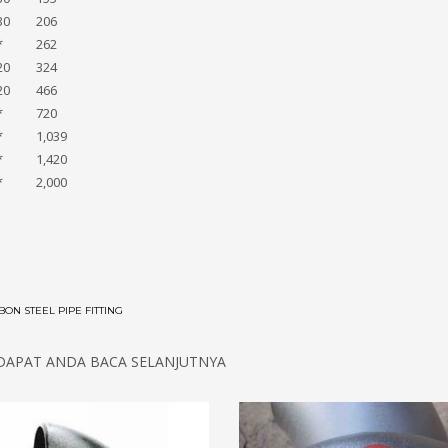
30
206
*
262
20
324
20
466
*
720
*
1,039
*
1,420
*
2,000
BON STEEL PIPE FITTING
DAPAT ANDA BACA SELANJUTNYA