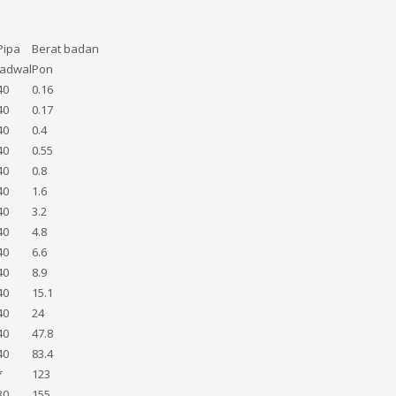
Pipa
Berat badan
Jadwal
Pon
40
0.16
40
0.17
40
0.4
40
0.55
40
0.8
40
1.6
40
3.2
40
4.8
40
6.6
40
8.9
40
15.1
40
24
40
47.8
40
83.4
*
123
30
155