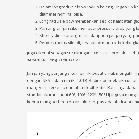
Dalam long radius elbow radius kelengkungan 1.5 kali
diameter nominal pipa.
Long radius elbow memberikan sedikit hambatan gese
Panjang jari-jari siku membuat pressure drop yang l
Short radius kurang mahal daripada jari-jari yang pa
Pendek radius siku digunakan di mana ada kelangk
Juga dikenal sebagai 90° tikungan, 90° siku diproduksi seba
seperti LR (Long Radius) siku.
Jari-jari yang panjang siku memiliki pusat untuk mengakhiri
dengan NPS dalam inci (R=1.0 D). Radius pendek siku umum
ruang yang tersedia dan aliran lebih kritis. Kami juga dap
standar ukuran sudut 60°, 100°, 120° 150°.Ujungnya mungkin
kedua ujung berbeda dalam ukuran, pas adalah disebut m