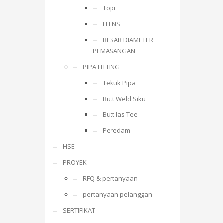
Topi
FLENS
BESAR DIAMETER
PEMASANGAN
PIPA FITTING
Tekuk Pipa
Butt Weld Siku
Butt las Tee
Peredam
HSE
PROYEK
RFQ & pertanyaan
pertanyaan pelanggan
SERTIFIKAT