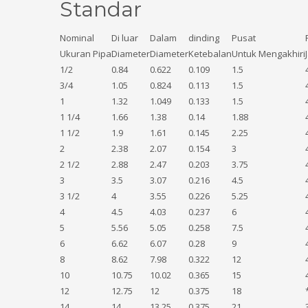
Standar
Nominal
Di luar
Dalam
dinding
Pusat
Ukuran Pipa
Diameter
Diameter
Ketebalan
Untuk Mengakhiri
1/2
0.84
0.622
0.109
1.5
3/4
1.05
0.824
0.113
1.5
1
1.32
1.049
0.133
1.5
1 1/4
1.66
1.38
0.14
1.88
1 1/2
1.9
1.61
0.145
2.25
2
2.38
2.07
0.154
3
2 1/2
2.88
2.47
0.203
3.75
3
3.5
3.07
0.216
4.5
3 1/2
4
3.55
0.226
5.25
4
4.5
4.03
0.237
6
5
5.56
5.05
0.258
7.5
6
6.62
6.07
0.28
9
8
8.62
7.98
0.322
12
10
10.75
10.02
0.365
15
12
12.75
12
0.375
18
14
14
13.25
0.375
21