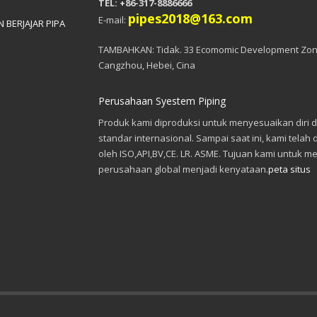
TEL: +86-317-8886666
pipes2018@163.com
E-mail:
 BERJAJAR PIPA
TAMBAHKAN: Tidak. 33 Ecomomic Development Zon
Cangzhou, Hebei, Cina
Perusahaan Syestem Piping
Produk kami diproduksi untuk menyesuaikan diri 
standar internasional. Sampai saat ini, kami telah d
oleh ISO,API,BV,CE. LR. ASME. Tujuan kami untuk m
perusahaan global menjadi kenyataan.
peta situs