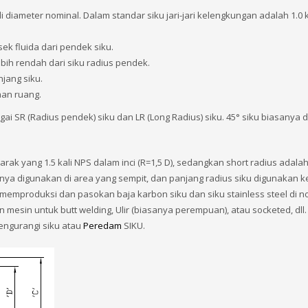
 diameter nominal. Dalam standar siku jari-jari kelengkungan adalah 1.0 k
k fluida dari pendek siku.
ebih rendah dari siku radius pendek.
njang siku.
aan ruang.
gai SR (Radius pendek) siku dan LR (Long Radius) siku. 45° siku biasanya 
 jarak yang 1.5 kali NPS dalam inci (R=1,5 D), sedangkan short radius adal
nya digunakan di area yang sempit, dan panjang radius siku digunakan k
at memproduksi dan pasokan baja karbon siku dan siku stainless steel di n
 mesin untuk butt welding, Ulir (biasanya perempuan), atau socketed, dll.
engurangi siku atau
Peredam
SIKU.