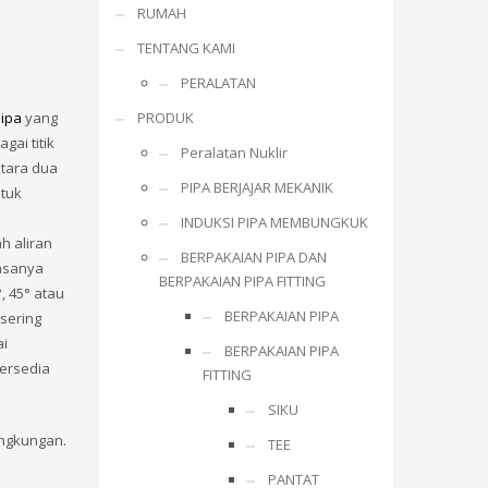
RUMAH
TENTANG KAMI
PERALATAN
ipa
yang
PRODUK
gai titik
Peralatan Nuklir
tara dua
PIPA BERJAJAR MEKANIK
ntuk
INDUKSI PIPA MEMBUNGKUK
h aliran
BERPAKAIAN PIPA DAN
iasanya
BERPAKAIAN PIPA FITTING
, 45° atau
BERPAKAIAN PIPA
 sering
ai
BERPAKAIAN PIPA
tersedia
FITTING
SIKU
engkungan.
TEE
PANTAT