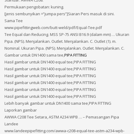
Permukaan pengobatan: kuning.
[jenis sembunyikan =”jumpa pers”]Siaran Pers masuk di sini.
Sama Tee
www.pipefittingweb.com/butt-weld/pdf/Equal-Tee.pdf
Tee Equal dan Reducing. MSS SP-75 ANSI B16.9 (dalam mm) … Ukuran
Pipa. (NPS). Menjalankan. Outlet. Menjalankan. C. Outlet (1). m.
Nominal. Ukuran Pipa. (NPS). Menjalankan. Outlet. Menjalankan. C.
Gambar untuk DN1400 sama tee,
PIPA FITTING
Hasil gambar untuk DN1400 equal tee,PIPA FITTING
Hasil gambar untuk DN1400 equal tee,PIPA FITTING
Hasil gambar untuk DN1400 equal tee,PIPA FITTING
Hasil gambar untuk DN1400 equal tee,PIPA FITTING
Hasil gambar untuk DN1400 equal tee,PIPA FITTING
Hasil gambar untuk DN1400 equal tee,PIPA FITTING
Lebih banyak gambar untuk DN1400 sama tee,PIPA FITTING
Laporkan gambar
AWWA C208 Tee Setara, ASTM A234 WPB … – Pemasangan Pipa
Landee
www.landeepipefitting.com/awwa-c208-equal-tee-astm-a234-wpb-