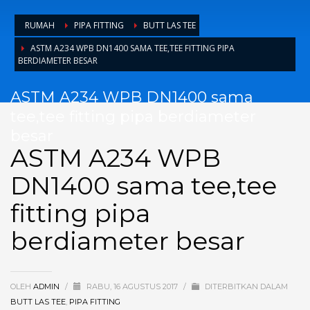
RUMAH
PIPA FITTING
BUTT LAS TEE
ASTM A234 WPB DN1400 SAMA TEE,TEE FITTING PIPA
BERDIAMETER BESAR
ASTM A234 WPB DN1400 sama
tee,tee fitting pipa berdiameter
besar
ASTM A234 WPB
DN1400 sama tee,tee
fitting pipa
berdiameter besar
OLEH
ADMIN
/
RABU, 16 AGUSTUS 2017
/
DITERBITKAN DALAM
BUTT LAS TEE
,
PIPA FITTING