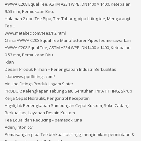
AWWA C208 Equal Tee, ASTM A234 WPB, DN1400 × 1400, Ketebalan
9.53 mm, Permukaan Biru.
Halaman 2 dari Tee Pipa, Tee Tabung, pipa fitting tee, Mengurangi
Tee …
www.metaltec.com/tees/P2.html
China AWWA C208 Equal Tee Manufacturer PipesTec menawarkan
AWWA C208 Equal Tee, ASTM A234 WPB, DN1400 × 1400, Ketebalan
9.53 mm, Permukaan Biru.
Iklan
Desain Produk Pilihan – Perlengkapan Industri Berkualitas‎
Iklanwww.ppdfittings.com/‎
Air Line Fittings Produk Logam Sinter
PRODUK: Kelengkapan Tabung Satu Sentuhan, PIPA FITTING, Skrup
Kerja Cepat Hidraulik, Pengontrol Kecepatan
Highlight: Perlengkapan Sambungan Cepat Kustom, Suku Cadang
Berkualitas, Layanan Desain Kustom
Tee Equal dan Reducing – pemasok Cina
Aden.jinton.cc/‎
Pemasangan pipa Tee berkualitas tinggi,mengirimkan permintaan &