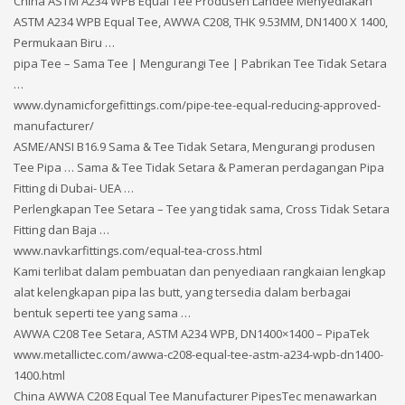
China ASTM A234 WPB Equal Tee Produsen Landee Menyediakan
ASTM A234 WPB Equal Tee, AWWA C208, THK 9.53MM, DN1400 X 1400,
Permukaan Biru …
pipa Tee – Sama Tee | Mengurangi Tee | Pabrikan Tee Tidak Setara
…
www.dynamicforgefittings.com/pipe-tee-equal-reducing-approved-
manufacturer/
ASME/ANSI B16.9 Sama & Tee Tidak Setara, Mengurangi produsen
Tee Pipa … Sama & Tee Tidak Setara & Pameran perdagangan Pipa
Fitting di Dubai- UEA …
Perlengkapan Tee Setara – Tee yang tidak sama, Cross Tidak Setara
Fitting dan Baja …
www.navkarfittings.com/equal-tea-cross.html
Kami terlibat dalam pembuatan dan penyediaan rangkaian lengkap
alat kelengkapan pipa las butt, yang tersedia dalam berbagai
bentuk seperti tee yang sama …
AWWA C208 Tee Setara, ASTM A234 WPB, DN1400×1400 – PipaTek
www.metallictec.com/awwa-c208-equal-tee-astm-a234-wpb-dn1400-
1400.html
China AWWA C208 Equal Tee Manufacturer PipesTec menawarkan