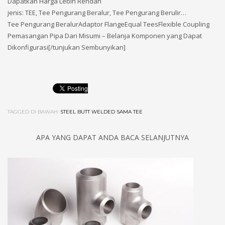
Dapatkan Harga Lebih Rendah
jenis: TEE, Tee Pengurang Beralur, Tee Pengurang Berulir…
Tee Pengurang BeralurAdaptor FlangeEqual TeesFlexible Coupling
Pemasangan Pipa Dari Misumi – Belanja Komponen yang Dapat
Dikonfigurasi‎[/tunjukan Sembunyikan]
TAGGED DI BAWAH:
STEEL BUTT WELDED SAMA TEE
APA YANG DAPAT ANDA BACA SELANJUTNYA