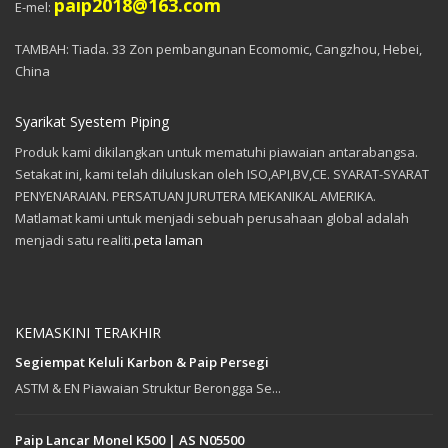
paip2018@163.com
E-mel:
TAMBAH: Tiada. 33 Zon pembangunan Ecomomic, Cangzhou, Hebei,
China
Syarikat Syestem Piping
Produk kami dikilangkan untuk mematuhi piawaian antarabangsa.
Setakat ini, kami telah diluluskan oleh ISO,API,BV,CE. SYARAT-SYARAT
PENYENARAIAN. PERSATUAN JURUTERA MEKANIKAL AMERIKA.
Matlamat kami untuk menjadi sebuah perusahaan global adalah
menjadi satu realiti.
peta laman
KEMASKINI TERAKHIR
Segiempat Keluli Karbon & Paip Persegi
ASTM & EN Piawaian Struktur Berongga Se...
Paip Lancar Monel K500 | AS N05500