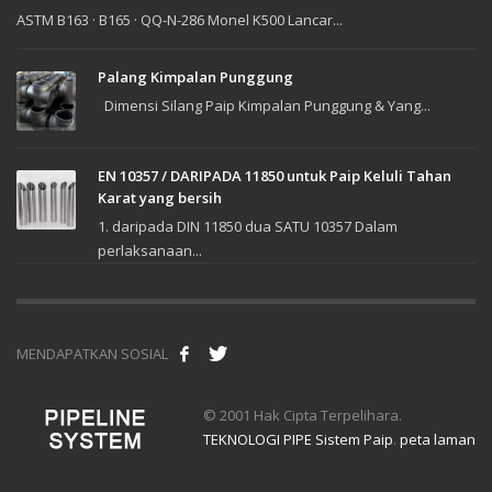
ASTM B163 · B165 · QQ-N-286 Monel K500 Lancar...
Palang Kimpalan Punggung
Dimensi Silang Paip Kimpalan Punggung & Yang...
EN 10357 / DARIPADA 11850 untuk Paip Keluli Tahan
Karat yang bersih
1. daripada DIN 11850 dua SATU 10357 Dalam
perlaksanaan...
MENDAPATKAN SOSIAL
© 2001 Hak Cipta Terpelihara.
TEKNOLOGI PIPE Sistem Paip
.
peta laman