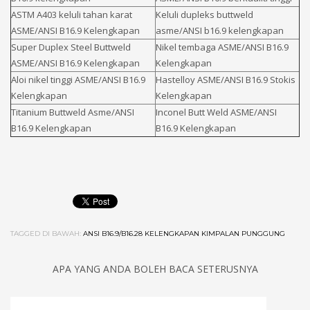
ASTM A403 keluli tahan karat
Keluli dupleks buttweld
ASME/ANSI B16.9 Kelengkapan
asme/ANSI b16.9 kelengkapan
Super Duplex Steel Buttweld
Nikel tembaga ASME/ANSI B16.9
ASME/ANSI B16.9 Kelengkapan
Kelengkapan
Aloi nikel tinggi ASME/ANSI B16.9
Hastelloy ASME/ANSI B16.9 Stokis
Kelengkapan
Kelengkapan
Titanium Buttweld Asme/ANSI
Inconel Butt Weld ASME/ANSI
B16.9 Kelengkapan
B16.9 Kelengkapan
TAGGED DI BAWAH:
ANSI B16.9/B16.28 KELENGKAPAN KIMPALAN PUNGGUNG
APA YANG ANDA BOLEH BACA SETERUSNYA