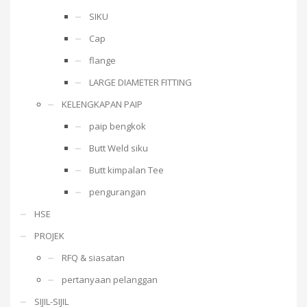
SIKU
Cap
flange
LARGE DIAMETER FITTING
KELENGKAPAN PAIP
paip bengkok
Butt Weld siku
Butt kimpalan Tee
pengurangan
HSE
PROJEK
RFQ & siasatan
pertanyaan pelanggan
SIJIL-SIJIL