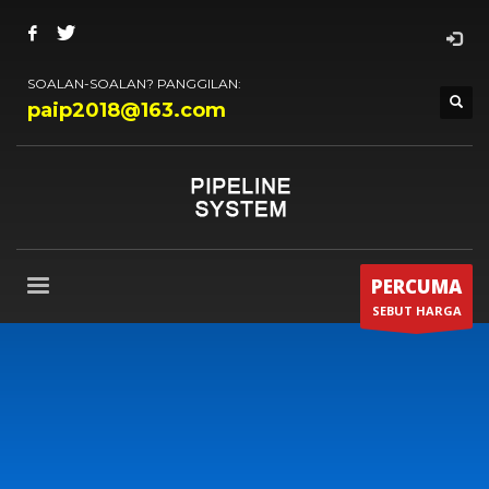
SOALAN-SOALAN? PANGGILAN:
paip2018@163.com
PERCUMA
SEBUT HARGA