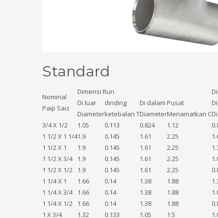
Standard
Dimensi Run
D
Nominal
Di luar
dinding
Di dalam
Pusat
Di
Paip Saiz
Diameter
ketebalan T
Diameter
Menamatkan C
D
3/4 X 1/2
1.05
0.113
0.824
1.12
0.
1 1/2 X 1 1/4
1.9
0.145
1.61
2.25
1.
1 1/2 X 1
1.9
0.145
1.61
2.25
1.
1 1/2 X 3/4
1.9
0.145
1.61
2.25
1.
1 1/2 X 1/2
1.9
0.145
1.61
2.25
0.
1 1/4 X 1
1.66
0.14
1.38
1.88
1.
1 1/4 X 3/4
1.66
0.14
1.38
1.88
1.
1 1/4 X 1/2
1.66
0.14
1.38
1.88
0.
1 X 3/4
1.32
0.133
1.05
1.5
1.