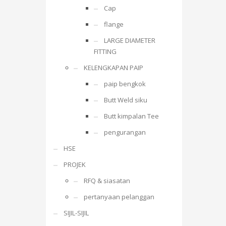
Cap
flange
LARGE DIAMETER
FITTING
KELENGKAPAN PAIP
paip bengkok
Butt Weld siku
Butt kimpalan Tee
pengurangan
HSE
PROJEK
RFQ & siasatan
pertanyaan pelanggan
SIJIL-SIJIL