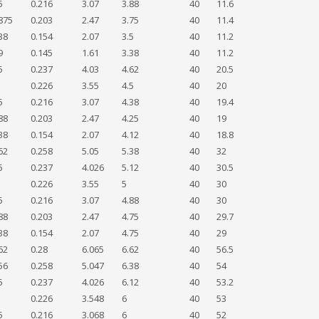
5
0.216
3.07
3.88
40
11.6
875
0.203
2.47
3.75
40
11.4
38
0.154
2.07
3.5
40
11.2
9
0.145
1.61
3.38
40
11.2
5
0.237
4.03
4.62
40
20.5
0.226
3.55
4.5
40
20
5
0.216
3.07
4.38
40
19.4
88
0.203
2.47
4.25
40
19
38
0.154
2.07
4.12
40
18.8
62
0.258
5.05
5.38
40
32
5
0.237
4.026
5.12
40
30.5
0.226
3.55
5
40
30
5
0.216
3.07
4.88
40
30
88
0.203
2.47
4.75
40
29.7
38
0.154
2.07
4.75
40
29
62
0.28
6.065
6.62
40
56.5
56
0.258
5.047
6.38
40
54
5
0.237
4.026
6.12
40
53.2
0.226
3.548
6
40
53
5
0.216
3.068
6
40
52