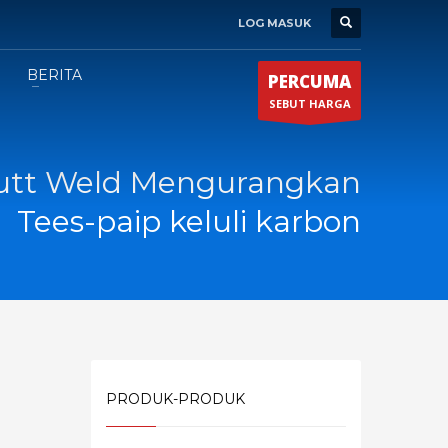
LOG MASUK
BERITA
PERCUMA
SEBUT HARGA
Butt Weld Mengurangkan
Tees-paip keluli karbon
PRODUK-PRODUK