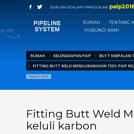
paip201
SOALAN-SOALAN? PANGGILAN:
RUMAH
TENTANG K
HUBUNGI KAMI
RUMAH
KELENGKAPAN PAIP
BUTT KIMPALAN 
FITTING BUTT WELD MENGURANGKAN TEES-PAIP KE
Ogos 8, 2026
Fitting Butt Weld 
keluli karbon