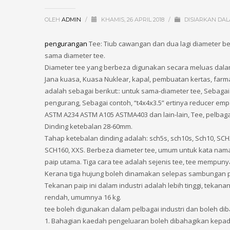
OLEH
ADMIN
/
KHAMIS, 26 APRIL 2018
/
DISIARKAN DA
pengurangan
Tee: Tiub cawangan dan dua lagi diameter b
sama diameter tee.
Diameter tee yang berbeza digunakan secara meluas dalam p
Jana kuasa, Kuasa Nuklear, kapal, pembuatan kertas, farma
adalah sebagai berikut:: untuk sama-diameter tee, Sebagai 
pengurang, Sebagai contoh, “t4x4x3.5” ertinya reducer emp
ASTM A234 ASTM A105 ASTMA403 dan lain-lain, Tee, pelbagai 
Dinding ketebalan 28-60mm.
Tahap ketebalan dinding adalah: sch5s, sch10s, Sch10, SCH
SCH160, XXS. Berbeza diameter tee, umum untuk kata nama
paip utama. Tiga cara tee adalah sejenis tee, tee mempun
Kerana tiga hujung boleh dinamakan selepas sambungan p
Tekanan paip ini dalam industri adalah lebih tinggi, teka
rendah, umumnya 16 kg.
tee boleh digunakan dalam pelbagai industri dan boleh dib
1. Bahagian kaedah pengeluaran boleh dibahagikan kepad