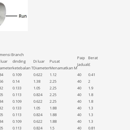
imensi Branch
Paip
Berat
 luar
dinding
Di luar
Pusat
Jadual
£
iameter
ketebalan T
Diameter
Menamatkan M
84
0.109
0.622
1.12
40
0.41
66
0.14
1.38
2.25
40
2
32
0.133
1.05
2.25
40
1.9
05
0.113
0.824
2.25
40
1.8
84
0.109
0.622
2.25
40
1.8
32
0.133
1.05
1.88
40
1.3
05
0.113
0.824
1.88
40
1.3
84
0.109
0.622
1.88
40
1.3
05
0.113
0.824
1.5
40
0.81