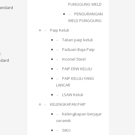
PUNGGUNG WELD
tandard
PENGURANGAN
WELD PUNGGUNG
Paip Keluli
Talian paip keluli
Paduan Baja Paip
.
Inconel Steel
ndard
PAIP ERW KELULI
PAIP KELULI YANG
LANCAR
LSAW Keluli
KELENGKAPAN PAIP
Kelengkapan berjajar
seramik
SIKU