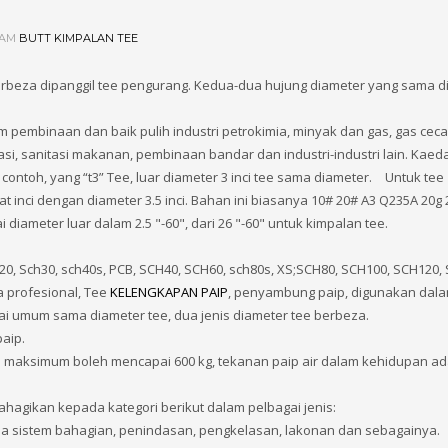
LAM
BUTT KIMPALAN TEE
erbeza dipanggil tee pengurang. Kedua-dua hujung diameter yang sama di
embinaan dan baik pulih industri petrokimia, minyak dan gas, gas cecair
si, sanitasi makanan, pembinaan bandar dan industri-industri lain. Kaeda
contoh, yang “t3” Tee, luar diameter 3 inci tee sama diameter. Untuk tee
at inci dengan diameter 3.5 inci. Bahan ini biasanya 10# 20# A3 Q235A 20
diameter luar dalam 2.5 "-60", dari 26 "-60" untuk kimpalan tee.
20, Sch30, sch40s, PCB, SCH40, SCH60, sch80s, XS;SCH80, SCH100, SCH120,
 profesional, Tee
KELENGKAPAN PAIP
, penyambung paip, digunakan dal
yai umum sama diameter tee, dua jenis diameter tee berbeza.
aip.
nan maksimum boleh mencapai 600 kg, tekanan paip air dalam kehidupan ad
ahagikan kepada kategori berikut dalam pelbagai jenis:
a sistem bahagian, penindasan, pengkelasan, lakonan dan sebagainya.