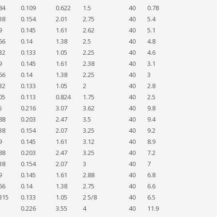
84
0.109
0.622
1.5
40
0.78
38
0.154
2.01
2.75
40
5.4
9
0.145
1.61
2.62
40
5.1
66
0.14
1.38
2.5
40
4.8
32
0.133
1.05
2.25
40
4.6
9
0.145
1.61
2.38
40
3.1
66
0.14
1.38
2.25
40
3
32
0.133
1.05
2
40
2.8
05
0.113
0.824
1.75
40
2.5
5
0.216
3.07
3.62
40
9.8
88
0.203
2.47
3.5
40
9.4
38
0.154
2.07
3.25
40
9.2
9
0.145
1.61
3.12
40
8.9
88
0.203
2.47
3.25
40
7.2
38
0.154
2.07
3
40
7
9
0.145
1.61
2.88
40
6.8
66
0.14
1.38
2.75
40
6.6
315
0.133
1.05
2 5/8
40
6.5
0.226
3.55
4
40
11.9